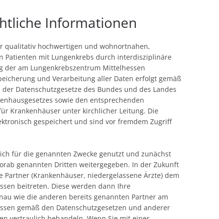
htliche Informationen
r qualitativ hochwertigen und wohnortnahen,
Patienten mit Lungenkrebs durch interdisziplinäre
 der am Lungenkrebszentrum Mittelhessen
peicherung und Verarbeitung aller Daten erfolgt gemäß
n der Datenschutzgesetze des Bundes und des Landes
kenhausgesetzes sowie den entsprechenden
ür Krankenhäuser unter kirchlicher Leitung. Die
tronisch gespeichert und sind vor fremdem Zugriff
lich für die genannten Zwecke genutzt und zunächst
 vorab genannten Dritten weitergegeben. In der Zukunft
e Partner (Krankenhäuser, niedergelassene Ärzte) dem
sen beitreten. Diese werden dann Ihre
au wie die anderen bereits genannten Partner am
essen gemäß den Datenschutzgesetzen und anderer
ten vertraulich behandeln. Wenn Sie mit einer