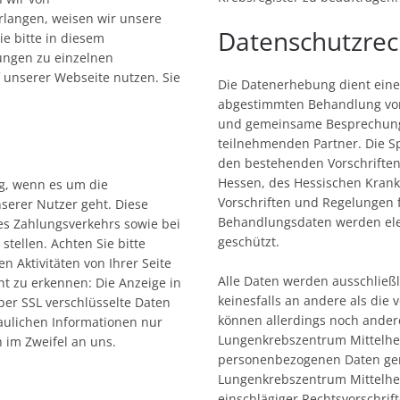
rlangen, weisen wir unsere
Datenschutzrec
ie bitte in diesem
ungen zu einzelnen
f unserer Webseite nutzen. Sie
Die Datenerhebung dient eine
abgestimmten Behandlung von 
und gemeinsame Besprechung
teilnehmenden Partner. Die S
den bestehenden Vorschrifte
Hessen, des Hessischen Kran
ng, wenn es um die
Vorschriften und Regelungen f
nserer Nutzer geht. Diese
Behandlungsdaten werden elek
es Zahlungsverkehrs sowie bei
geschützt.
stellen. Achten Sie bitte
n Aktivitäten von Ihrer Seite
Alle Daten werden ausschließ
icht zu erkennen: Die Anzeige in
keinesfalls an andere als die
Über SSL verschlüsselte Daten
können allerdings noch ander
traulichen Informationen nur
Lungenkrebszentrum Mittelhes
h im Zweifel an uns.
personenbezogenen Daten gen
Lungenkrebszentrum Mittelh
einschlägiger Rechtsvorschrif