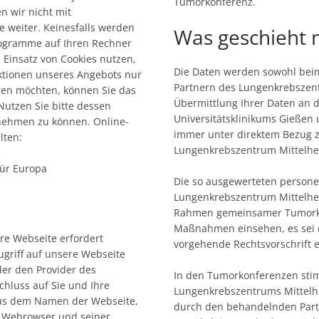
Tumorkonferenz.
n wir nicht mit
 weiter. Keinesfalls werden
Was geschieht 
rogramme auf Ihren Rechner
Einsatz von Cookies nutzen,
Die Daten werden sowohl beim
ktionen unseres Angebots nur
Partnern des Lungenkrebszentr
eren möchten, können Sie das
Übermittlung Ihrer Daten an d
Nutzen Sie bitte dessen
Universitätsklinikums Gießen
nehmen zu können. Online-
immer unter direktem Bezug z
lten:
Lungenkrebszentrum Mittelh
ür Europa
Die so ausgewerteten person
Lungenkrebszentrum Mittelhes
Rahmen gemeinsamer Tumorko
Maßnahmen einsehen, es sei 
re Webseite erfordert
vorgehende Rechtsvorschrift e
ugriff auf unsere Webseite
der den Provider des
In den Tumorkonferenzen sti
chluss auf Sie und Ihre
Lungenkrebszentrums Mittelhe
aus dem Namen der Webseite,
durch den behandelnden Partn
m Webrowser und seiner