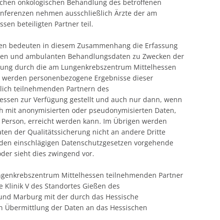
ichen onkologischen Behandlung des betroffenen
nferenzen nehmen ausschließlich Ärzte der am
en beteiligten Partner teil.
en bedeuten in diesem Zusammenhang die Erfassung
ren und ambulanten Behandlungsdaten zu Zwecken der
erung durch die am Lungenkrebszentrum Mittelhessen
i werden personenbezogene Ergebnisse dieser
ßlich teilnehmenden Partnern des
ssen zur Verfügung gestellt und auch nur dann, wenn
h mit anonymisierten oder pseudonymisierten Daten,
r Person, erreicht werden kann. Im Übrigen werden
en der Qualitätssicherung nicht an andere Dritte
ne den einschlägigen Datenschutzgesetzen vorgehende
oder sieht dies zwingend vor.
ngenkrebszentrum Mittelhessen teilnehmenden Partner
e Klinik V des Standortes Gießen des
 und Marburg mit der durch das Hessische
en Übermittlung der Daten an das Hessischen