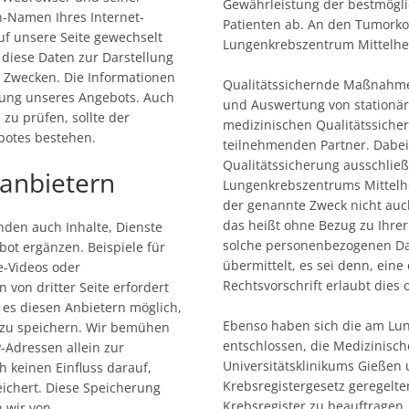
Gewährleistung der bestmögl
-Namen Ihres Internet-
Patienten ab. An den Tumorko
auf unsere Seite gewechselt
Lungenkrebszentrum Mittelhess
 diese Daten zur Darstellung
n Zwecken. Die Informationen
Qualitätssichernde Maßnahm
rung unseres Angebots. Auch
und Auswertung von stationä
zu prüfen, sollte der
medizinischen Qualitätssich
botes bestehen.
teilnehmenden Partner. Dabe
Qualitätssicherung ausschlie
tanbietern
Lungenkrebszentrums Mittelhe
der genannte Zweck nicht auc
das heißt ohne Bezug zu Ihre
nden auch Inhalte, Dienste
solche personenbezogenen Dat
ot ergänzen. Beispiele für
übermittelt, es sei denn, ei
e-Videos oder
Rechtsvorschrift erlaubt dies 
n von dritter Seite erfordert
t es diesen Anbietern möglich,
Ebenso haben sich die am Lu
 zu speichern. Wir bemühen
entschlossen, die Medizinisch
P-Adressen allein zur
Universitätsklinikums Gießen
h keinen Einfluss darauf,
Krebsregistergesetz geregelt
eichert. Diese Speicherung
Krebsregister zu beauftragen.
n wir von