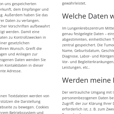
gewährleistet.
von uns gespeicherten
erkunft, dem Empfänger und
Welche Daten 
g. Außerdem haben Sie das
rer Daten zu verlangen.
cher Vorschriften aufbewahrt
Im Lungenkrebszentrum Mitte
igt werden. Damit eine
genau festgelegte Daten – eins
aten zu Kontrollzwecken in
abgestimmten, einheitlichen 
iner gesetzlichen
zentral gespeichert. Die Tumo
 Ihren Wunsch. Greift die
Name, Geburtsdatum, Geschlec
Fragen und Anliegen zur
Diagnose, Labor- und Röntgen
ezogenen Daten wenden Sie
Vor- und Begleiterkrankunge
en Kontaktdaten in dieser
Leistungen, etc..
nte Adresse.
Werden meine D
Der vertrauliche Umgang mit I
einen Textdateien werden von
personenbezogenen Daten bek
stützen die Darstellung
Zugriff, der zur Klärung Ihre
Webseite zu bewegen. Cookies
erforderlich ist, z. B. zum Z
 Ihrem Betriebssystem und