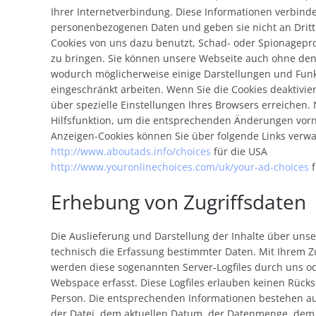
Ihrer Internetverbindung. Diese Informationen verbinde
personenbezogenen Daten und geben sie nicht an Dritte
Cookies von uns dazu benutzt, Schad- oder Spionagep
zu bringen. Sie können unsere Webseite auch ohne den 
wodurch möglicherweise einige Darstellungen und Fun
eingeschränkt arbeiten. Wenn Sie die Cookies deaktivi
über spezielle Einstellungen Ihres Browsers erreichen. 
Hilfsfunktion, um die entsprechenden Änderungen vor
Anzeigen-Cookies können Sie über folgende Links verwa
http://www.aboutads.info/choices
für die USA
http://www.youronlinechoices.com/uk/your-ad-choices
f
Erhebung von Zugriffsdaten
Die Auslieferung und Darstellung der Inhalte über unse
technisch die Erfassung bestimmter Daten. Mit Ihrem Z
werden diese sogenannten Server-Logfiles durch uns o
Webspace erfasst. Diese Logfiles erlauben keinen Rücks
Person. Die entsprechenden Informationen bestehen 
der Datei, dem aktuellen Datum, der Datenmenge, de