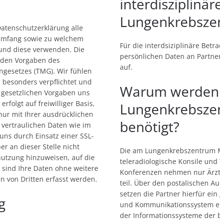
interdisziplin
Lungenkrebsze
 Datenschutzerklärung alle
 Umfang sowie zu welchem
Für die interdsiziplinäre Betra
 und diese verwenden. Die
persönlichen Daten an Partne
 den Vorgaben des
auf.
gesetzes (TMG). Wir fühlen
 besonders verpflichtet und
Warum werden
e gesetzlichen Vorgaben uns
folgt auf freiwilliger Basis,
Lungenkrebsze
nur mit Ihrer ausdrücklichen
benötigt?
 vertraulichen Daten wie im
uns durch Einsatz einer SSL-
r an dieser Stelle nicht
Die am Lungenkrebszentrum M
nutzung hinzuweisen, auf die
teleradiologische Konsile un
 sind Ihre Daten ohne weitere
Konferenzen nehmen nur Ärzt
 von Dritten erfasst werden.
teil. Über den postalischen 
setzen die Partner hierfür e
g
und Kommunikationssystem ein
der Informationssysteme der b