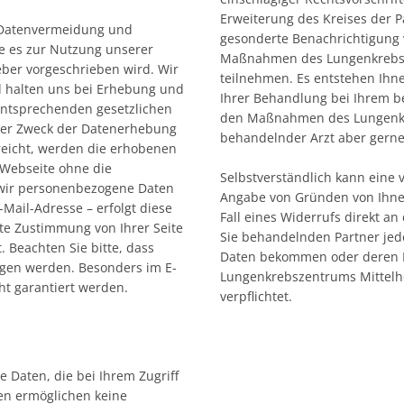
Erweiterung des Kreises der 
 Datenvermeidung und
gesonderte Benachrichtigung 
e es zur Nutzung unserer
Maßnahmen des Lungenkrebsz
ber vorgeschrieben wird. Wir
teilnehmen. Es entstehen Ihn
d halten uns bei Erhebung und
Ihrer Behandlung bei Ihrem b
entsprechenden gesetzlichen
den Maßnahmen des Lungenkre
 der Zweck der Datenerhebung
behandelnder Arzt aber gerne
rreicht, werden die erhobenen
 Webseite ohne die
Selbstverständlich kann eine v
 wir personenbezogene Daten
Angabe von Gründen von Ihnen
Mail-Adresse – erfolgt diese
Fall eines Widerrufs direkt 
lte Zustimmung von Ihrer Seite
Sie behandelnden Partner jede
. Beachten Sie bitte, dass
Daten bekommen oder deren L
agen werden. Besonders im E-
Lungenkrebszentrums Mittelhe
ht garantiert werden.
verpflichtet.
e Daten, die bei Ihrem Zugriff
en ermöglichen keine